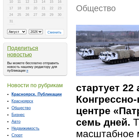
10
11
12
13
14
15
16
Общество
17
18
19
20
21
22
23
24
25
26
27
28
29
30
31
Поделиться
новостью
Вы можете бесплатно отправить
новость нашему редактору для
публикации
»
Новости по рубрикам
стартует 22 
Красноярск. Публикации
Конгрессно
Красноярск
центре «Пат
Общество
Бизнес
семь дней.
Т
Авто
Недвижимость
масштабное 
Спорт