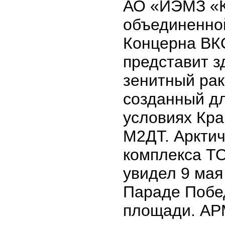
АО «ИЭМЗ «К
объединенно
Концерна ВК
представит з
зенитный рак
созданный дл
условиях Кра
М2ДТ. Аркти
комплекса Т
увидел 9 мая
Параде Побе
площади. А