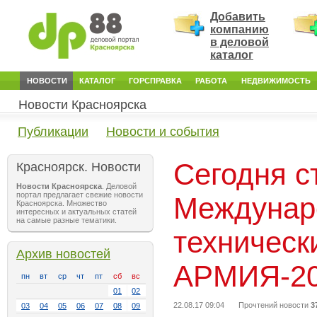
Добавить
компанию
в деловой
каталог
НОВОСТИ
КАТАЛОГ
ГОРСПРАВКА
РАБОТА
НЕДВИЖИМОСТЬ
Новости Красноярска
Публикации
Новости и события
Сегодня с
Красноярск. Новости
Новости Красноярска
. Деловой
портал предлагает свежие новости
Междунар
Красноярска. Множество
интересных и актуальных статей
на самые разные тематики.
техническ
Архив новостей
АРМИЯ-2
пн
вт
ср
чт
пт
сб
вс
01
02
22.08.17 09:04
Прочтений новости
3
03
04
05
06
07
08
09