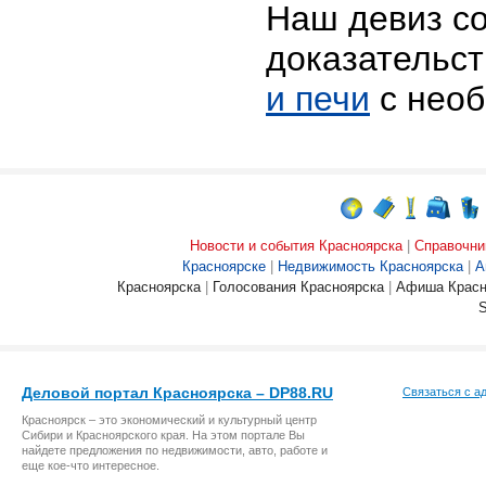
Наш девиз с
доказательс
и печи
с необ
Новости и события Красноярска
|
Справочни
Красноярске
|
Недвижимость Красноярска
|
А
Красноярска
|
Голосования Красноярска
|
Афиша Красн
Деловой портал Красноярска – DP88.RU
Связаться с а
Красноярск – это экономический и культурный центр
Сибири и Красноярского края. На этом портале Вы
найдете предложения по недвижимости, авто, работе и
еще кое-что интересное.