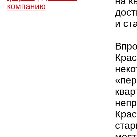
на к
компанию
дост
и ст
Впро
Крас
неко
«пер
квар
непр
Крас
стар
мест