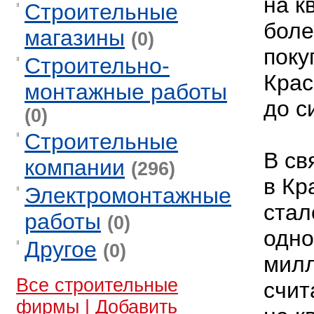
на к
Строительные
боле
магазины
(0)
поку
Строительно-
Крас
монтажные работы
до с
(0)
Строительные
В св
компании
(296)
в Кр
Электромонтажные
стал
работы
(0)
одно
Другое
(0)
милл
Все строительные
счит
фирмы
|
Добавить