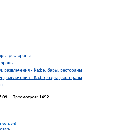
бары, рестораны
стораны
г, развлечения - Кафе, бары, рестораны
г, развлечения - Кафе, бары, рестораны
ны
7.09
Просмотров:
1492
 нельзя!
явки
.