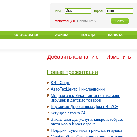
Логин:
Пароль:
Регистрация
Напомнить?
ГОЛОСОВАНИЯ
АФИША
ПОГОДА
ВАЛЮТА
Добавить компанию
Изменить
Новые презентации
КИТ-Софт
АвтоТехЦентр Николаевский
Медвежонок Умка - интернет магазин
игрушек и детских товаров
Брусовые Деревянные Дома ИТИС+
бегущая строка 24
Заказ, аренда, услуги, микроавтобуса,
автобуса в Красноярске
Подарки, сувениры, приколы, игрушки
CreativeStar - Создание и продвижение