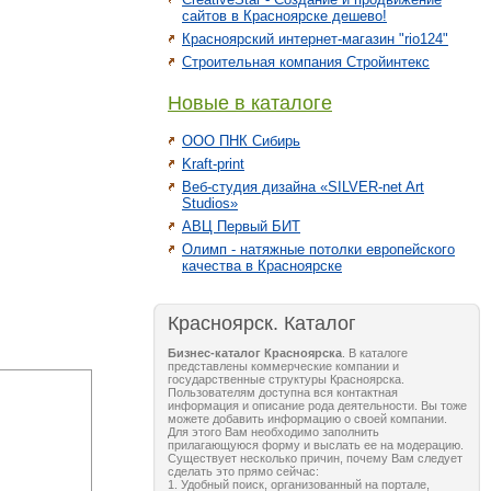
сайтов в Красноярске дешево!
Красноярский интернет-магазин "rio124"
Строительная компания Стройинтекс
Новые в каталоге
ООО ПНК Сибирь
Kraft-print
Веб-студия дизайна «SILVER-net Art
Studios»
АВЦ Первый БИТ
Олимп - натяжные потолки европейского
качества в Красноярске
Красноярск. Каталог
Бизнес-каталог Красноярска
. В каталоге
представлены коммерческие компании и
государственные структуры Красноярска.
Пользователям доступна вся контактная
информация и описание рода деятельности. Вы тоже
можете добавить информацию о своей компании.
Для этого Вам необходимо заполнить
прилагающуюся форму и выслать ее на модерацию.
Существует несколько причин, почему Вам следует
сделать это прямо сейчас:
1. Удобный поиск, организованный на портале,