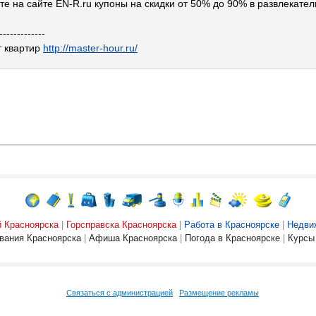
те на сайте EN-R.ru купоны на скидки от 50% до 90% в развлекате
-------------
 квартир
http://master-hour.ru/
й Красноярска
|
Горсправска Красноярска
|
Работа в Красноярске
|
Недви
вания Красноярска
|
Афиша Красноярска
|
Погода в Красноярске
|
Курсы
Связаться с администрацией
Размещение рекламы