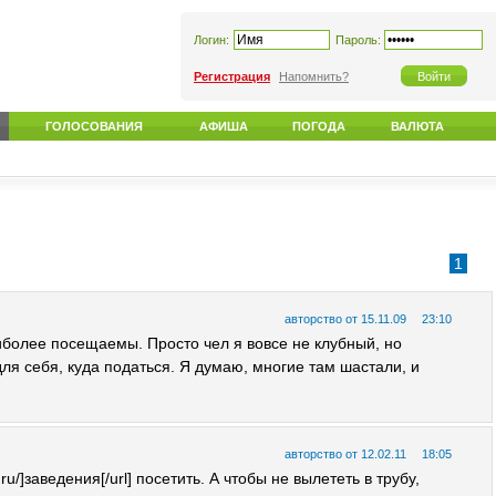
Логин:
Пароль:
Регистрация
Напомнить?
ГОЛОСОВАНИЯ
АФИША
ПОГОДА
ВАЛЮТА
1
авторство от 15.11.09
23:10
наиболее посещаемы. Просто чел я вовсе не клубный, но
ля себя, куда податься. Я думаю, многие там шастали, и
авторство от 12.02.11
18:05
u/]заведения[/url] посетить. А чтобы не вылететь в трубу,